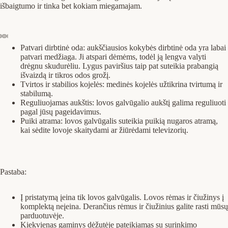
išbaigtumo ir tinka bet kokiam miegamajam.
Patvari dirbtinė oda: aukščiausios kokybės dirbtinė oda yra labai
patvari medžiaga. Ji atspari dėmėms, todėl ją lengva valyti
drėgnu skudurėliu. Lygus paviršius taip pat suteikia prabangią
išvaizdą ir tikros odos grožį.
Tvirtos ir stabilios kojelės: medinės kojelės užtikrina tvirtumą ir
stabilumą.
Reguliuojamas aukštis: lovos galvūgalio aukštį galima reguliuoti
pagal jūsų pageidavimus.
Puiki atrama: lovos galvūgalis suteikia puikią nugaros atramą,
kai sėdite lovoje skaitydami ar žiūrėdami televizorių.
Pastaba:
Į pristatymą įeina tik lovos galvūgalis. Lovos rėmas ir čiužinys į
komplektą neįeina. Derančius rėmus ir čiužinius galite rasti mūsų
parduotuvėje.
Kiekvienas gaminys dėžutėje pateikiamas su surinkimo