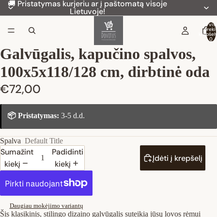
🚚 Pristatymas kurjeriu ar į paštomatą visoje
Lietuvoje!
Iš vis
preki
krepšely
0
Galvūgalis, kapučino spalvos,
100x5x118/128 cm, dirbtinė oda
€72,00
📦 Pristatymas:
3-5 d.d.
Spalva
Default Title
Sumažinti
Padidinti
Įdėti į krepšelį
kiekį
kiekį
Daugiau mokėjimo variantų
Šis klasikinis, stilingo dizaino galvūgalis suteikia jūsų lovos rėmui