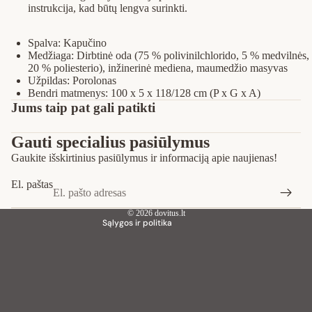
instrukcija, kad būtų lengva surinkti.
Spalva: Kapučino
Medžiaga: Dirbtinė oda (75 % polivinilchlorido, 5 % medvilnės,
20 % poliesterio), inžinerinė mediena, maumedžio masyvas
Užpildas: Porolonas
Bendri matmenys: 100 x 5 x 118/128 cm (P x G x A)
Privatumo strategija
Jums taip pat gali patikti
Pinigų grąžinimo politika
Gauti specialius pasiūlymus
Paslaugų teikimo sąlygos
Gaukite išskirtinius pasiūlymus ir informaciją apie naujienas!
Siuntimo politika
Kontaktinė informacija
El. paštas
Teisinis pranešimas
© 2026
dovitus.lt
Sąlygos ir politika