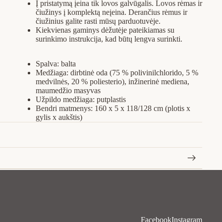
Į pristatymą įeina tik lovos galvūgalis. Lovos rėmas ir
čiužinys į komplektą neįeina. Derančius rėmus ir
čiužinius galite rasti mūsų parduotuvėje.
Kiekvienas gaminys dėžutėje pateikiamas su
surinkimo instrukcija, kad būtų lengva surinkti.
Spalva: balta
Medžiaga: dirbtinė oda (75 % polivinilchlorido, 5 %
medvilnės, 20 % poliesterio), inžinerinė mediena,
maumedžio masyvas
Užpildo medžiaga: putplastis
Bendri matmenys: 160 x 5 x 118/128 cm (plotis x
gylis x aukštis)
Facebook
Instagram