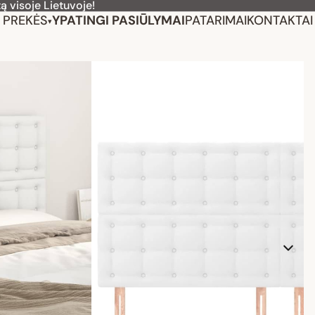
ą visoje Lietuvoje!
PREKĖS
YPATINGI PASIŪLYMAI
PATARIMAI
KONTAKTAI
▾