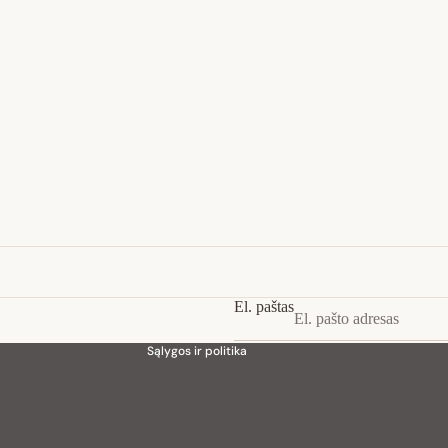
Privatumo strategija
Pinigų grąžinimo politika
Paslaugų teikimo sąlygos
Siuntimo politika
Kontaktinė informacija
El. paštas
Teisinis pranešimas
Sąlygos ir politika