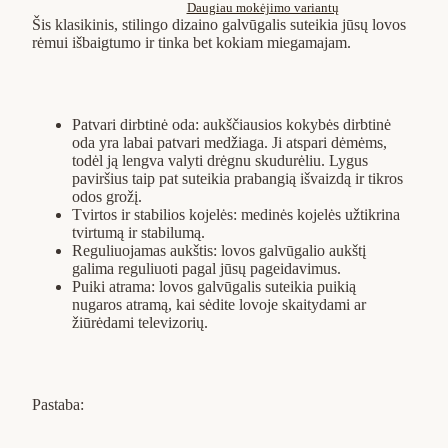
Daugiau mokėjimo variantų
Šis klasikinis, stilingo dizaino galvūgalis suteikia jūsų lovos
rėmui išbaigtumo ir tinka bet kokiam miegamajam.
Patvari dirbtinė oda: aukščiausios kokybės dirbtinė
oda yra labai patvari medžiaga. Ji atspari dėmėms,
todėl ją lengva valyti drėgnu skudurėliu. Lygus
paviršius taip pat suteikia prabangią išvaizdą ir tikros
odos grožį.
Tvirtos ir stabilios kojelės: medinės kojelės užtikrina
tvirtumą ir stabilumą.
Reguliuojamas aukštis: lovos galvūgalio aukštį
galima reguliuoti pagal jūsų pageidavimus.
Puiki atrama: lovos galvūgalis suteikia puikią
nugaros atramą, kai sėdite lovoje skaitydami ar
žiūrėdami televizorių.
Pastaba: