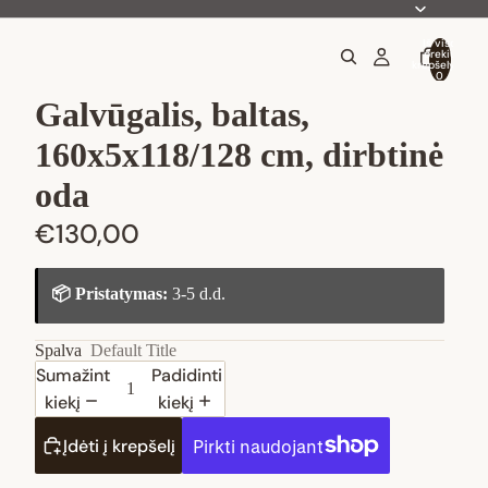
Iš viso
prekių
krepšelyje:
0
Galvūgalis, baltas,
160x5x118/128 cm, dirbtinė
oda
€130,00
📦 Pristatymas:
3-5 d.d.
Spalva
Default Title
Sumažinti
Padidinti
kiekį
kiekį
Įdėti į krepšelį