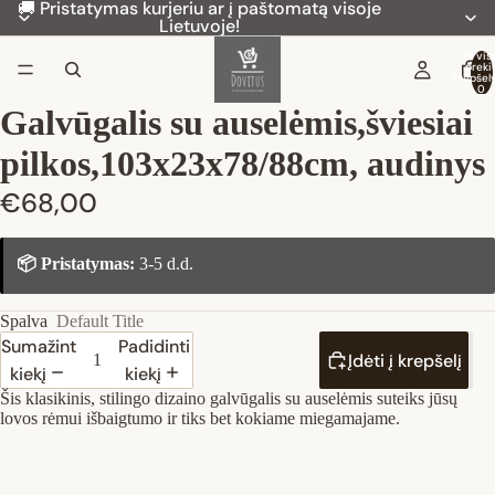
🚚 Pristatymas kurjeriu ar į paštomatą visoje
Lietuvoje!
Iš vis
preki
krepšely
0
Galvūgalis su auselėmis,šviesiai
pilkos,103x23x78/88cm, audinys
€68,00
📦 Pristatymas:
3-5 d.d.
Spalva
Default Title
Sumažinti
Padidinti
Įdėti į krepšelį
kiekį
kiekį
Šis klasikinis, stilingo dizaino galvūgalis su auselėmis suteiks jūsų
lovos rėmui išbaigtumo ir tiks bet kokiame miegamajame.