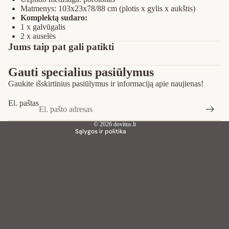
Matmenys: 103x23x78/88 cm (plotis x gylis x aukštis)
Komplektą sudaro:
1 x galvūgalis
2 x auselės
Privatumo strategija
Jums taip pat gali patikti
Pinigų grąžinimo politika
Gauti specialius pasiūlymus
Paslaugų teikimo sąlygos
Gaukite išskirtinius pasiūlymus ir informaciją apie naujienas!
Siuntimo politika
Kontaktinė informacija
El. paštas
Teisinis pranešimas
© 2026
dovitus.lt
Sąlygos ir politika