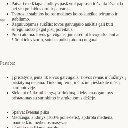
Patvari medžiaga: audinys pasižymi paprasta ir švaria išvaizda
bei yra pralaidus orui ir patvarus.
Tvirtos ir stabilios kojos: medinės kojos suteikia tvirtumo ir
stabilumo.
Reguliuojamas aukštis: lovos galvūgalio aukštis gali būti
sureguliuotas pagal jūsų poreikius.
Puiki atrama: lovos galvūgalis, jums sėdint lovoje skaitant ar
žiūrint televizorių, suteiks puikią atramą nugarai.
Pastaba:
Į pristatymą įeina tik lovos galvūgalis. Lovos rėmas ir čiužinys į
pristatymą neįeina. Tinkamų rėmų ir čiužinių ieškokite mūsų
parduotuvėje.
Siekiant užtikrinti lengvą surinkimą, kiekvienas gaminys
pristatomas su surinkimo instrukcijomis dėžėje.
Spalva: šviesiai pilka
Medžiaga: audinys (100% poliesteris), apdirbta mediena,
maumedžio medienos masyvas
Užpildo medžiaga: porolonas