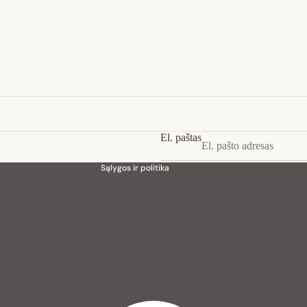
Privatumo strategija
Pinigų grąžinimo politika
Paslaugų teikimo sąlygos
Siuntimo politika
Kontaktinė informacija
El. paštas
Teisinis pranešimas
Sąlygos ir politika