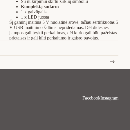
Su nukirpimui skirtu žirklių simboliu
Komplektą sudaro:
1 x galvūgalis
1 x LED juosta
Šį gaminį maitina 5 V nuolatinė srovė, tačiau sertifikuotas 5
V USB maitinimo šaltinis nepridedamas. Dėl didesnės
įtampos gali įvykti perkaitimas, dėl kurio gali būti pažeistas
prietaisas ir gali kilti perkaitimo ir gaisro pavojus.
Facebook
Instagram