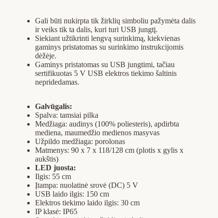
Gali būti nukirpta tik žirklių simboliu pažymėta dalis
ir veiks tik ta dalis, kuri turi USB jungtį.
Siekiant užtikrinti lengvą surinkimą, kiekvienas
gaminys pristatomas su surinkimo instrukcijomis
dėžėje.
Gaminys pristatomas su USB jungtimi, tačiau
sertifikuotas 5 V USB elektros tiekimo šaltinis
nepridedamas.
Galvūgalis:
Spalva: tamsiai pilka
Medžiaga: audinys (100% poliesteris), apdirbta
mediena, maumedžio medienos masyvas
Užpildo medžiaga: porolonas
Matmenys: 90 x 7 x 118/128 cm (plotis x gylis x
aukštis)
LED juosta:
Ilgis: 55 cm
Įtampa: nuolatinė srovė (DC) 5 V
USB laido ilgis: 150 cm
Elektros tiekimo laido ilgis: 30 cm
IP klasė: IP65