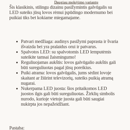
Daugiau mokėjimo variantų
Šis klasikinis, stilingu dizainu pasižymintis galvūgalis su
LED suteiks jūsų lovos rėmui įspūdingo modernumo bei
puikiai tiks bet kokiame miegamajame.
Patvari medžiaga: audinys pasižymi paprasta ir švaria
išvaizda bei yra pralaidus orui ir patvarus.
Spalvotos LED: su spalvotomis LED lemputėmis
suteikite tamsai žaismingumo!
Reguliuojamas aukštis: lovos galvūgalio aukštis gali
būti sureguliuotas pagal jūsų poreikius.
Puiki atrama: lovos galvūgalis, jums sėdint lovoje
skaitant ar žiūrint televizorių, suteiks puikią atramą
nugarai.
Nukerpama LED juosta: šios pritaikomos LED
juostos ilgis gali būti sureguliuotas. Žirklių simbolis
nurodo, kurioje vietoje juosta gali būti saugiai
nukirpta jos nepažeidžiant.
Pastaba: