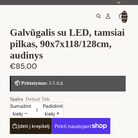
Iš viso
prekių
krepšelyje:
0
Galvūgalis su LED, tamsiai
pilkas, 90x7x118/128cm,
audinys
€85,00
📦 Pristatymas:
3-5 d.d.
Spalva
Default Title
Sumažinti
Padidinti
kiekį
kiekį
Įdėti į krepšelį