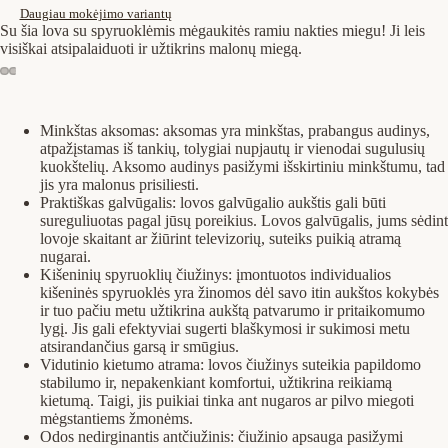
Daugiau mokėjimo variantų
Su šia lova su spyruoklėmis mėgaukitės ramiu nakties miegu! Ji leis
visiškai atsipalaiduoti ir užtikrins malonų miegą.
Minkštas aksomas: aksomas yra minkštas, prabangus audinys,
atpažįstamas iš tankių, tolygiai nupjautų ir vienodai sugulusių
kuokštelių. Aksomo audinys pasižymi išskirtiniu minkštumu, tad
jis yra malonus prisiliesti.
Praktiškas galvūgalis: lovos galvūgalio aukštis gali būti
sureguliuotas pagal jūsų poreikius. Lovos galvūgalis, jums sėdint
lovoje skaitant ar žiūrint televizorių, suteiks puikią atramą
nugarai.
Kišeninių spyruoklių čiužinys: įmontuotos individualios
kišeninės spyruoklės yra žinomos dėl savo itin aukštos kokybės
ir tuo pačiu metu užtikrina aukštą patvarumo ir pritaikomumo
lygį. Jis gali efektyviai sugerti blaškymosi ir sukimosi metu
atsirandančius garsą ir smūgius.
Vidutinio kietumo atrama: lovos čiužinys suteikia papildomo
stabilumo ir, nepakenkiant komfortui, užtikrina reikiamą
kietumą. Taigi, jis puikiai tinka ant nugaros ar pilvo miegoti
mėgstantiems žmonėms.
Odos nedirginantis antčiužinis: čiužinio apsauga pasižymi