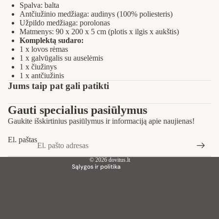
Spalva: balta
Antčiužinio medžiaga: audinys (100% poliesteris)
Užpildo medžiaga: porolonas
Matmenys: 90 x 200 x 5 cm (plotis x ilgis x aukštis)
Komplektą sudaro:
1 x lovos rėmas
1 x galvūgalis su auselėmis
1 x čiužinys
1 x antčiužinis
Privatumo strategija
Jums taip pat gali patikti
Pinigų grąžinimo politika
Gauti specialius pasiūlymus
Paslaugų teikimo sąlygos
Gaukite išskirtinius pasiūlymus ir informaciją apie naujienas!
Siuntimo politika
Kontaktinė informacija
El. paštas
Teisinis pranešimas
© 2026
dovitus.lt
Sąlygos ir politika