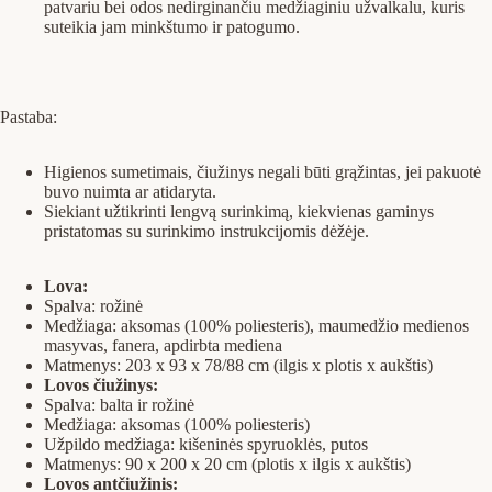
patvariu bei odos nedirginančiu medžiaginiu užvalkalu, kuris
suteikia jam minkštumo ir patogumo.
Pastaba:
Higienos sumetimais, čiužinys negali būti grąžintas, jei pakuotė
buvo nuimta ar atidaryta.
Siekiant užtikrinti lengvą surinkimą, kiekvienas gaminys
pristatomas su surinkimo instrukcijomis dėžėje.
Lova:
Spalva: rožinė
Medžiaga: aksomas (100% poliesteris), maumedžio medienos
masyvas, fanera, apdirbta mediena
Matmenys: 203 x 93 x 78/88 cm (ilgis x plotis x aukštis)
Lovos čiužinys:
Spalva: balta ir rožinė
Medžiaga: aksomas (100% poliesteris)
Užpildo medžiaga: kišeninės spyruoklės, putos
Matmenys: 90 x 200 x 20 cm (plotis x ilgis x aukštis)
Lovos antčiužinis: