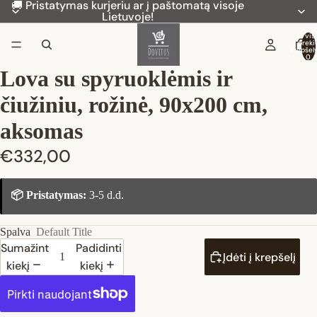
🚚 Pristatymas kurjeriu ar į paštomatą visoje
Lietuvoje!
Iš vis
preki
krepšely
0
Lova su spyruoklėmis ir
čiužiniu, rožinė, 90x200 cm,
aksomas
€332,00
📦 Pristatymas:
3-5 d.d.
Spalva
Default Title
Sumažinti
Padidinti
Įdėti į krepšelį
kiekį
kiekį