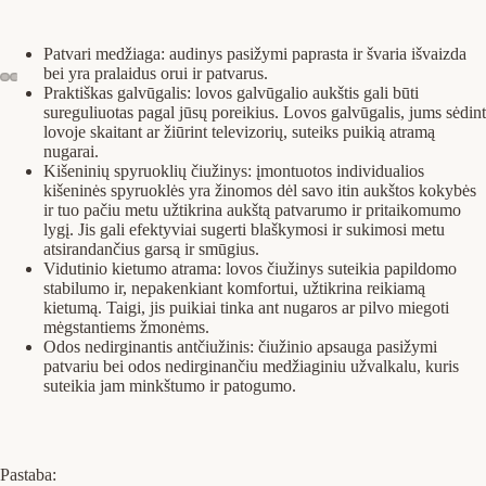
Patvari medžiaga: audinys pasižymi paprasta ir švaria išvaizda
bei yra pralaidus orui ir patvarus.
Praktiškas galvūgalis: lovos galvūgalio aukštis gali būti
sureguliuotas pagal jūsų poreikius. Lovos galvūgalis, jums sėdint
lovoje skaitant ar žiūrint televizorių, suteiks puikią atramą
nugarai.
Kišeninių spyruoklių čiužinys: įmontuotos individualios
kišeninės spyruoklės yra žinomos dėl savo itin aukštos kokybės
ir tuo pačiu metu užtikrina aukštą patvarumo ir pritaikomumo
lygį. Jis gali efektyviai sugerti blaškymosi ir sukimosi metu
atsirandančius garsą ir smūgius.
Vidutinio kietumo atrama: lovos čiužinys suteikia papildomo
stabilumo ir, nepakenkiant komfortui, užtikrina reikiamą
kietumą. Taigi, jis puikiai tinka ant nugaros ar pilvo miegoti
mėgstantiems žmonėms.
Odos nedirginantis antčiužinis: čiužinio apsauga pasižymi
patvariu bei odos nedirginančiu medžiaginiu užvalkalu, kuris
suteikia jam minkštumo ir patogumo.
Pastaba: