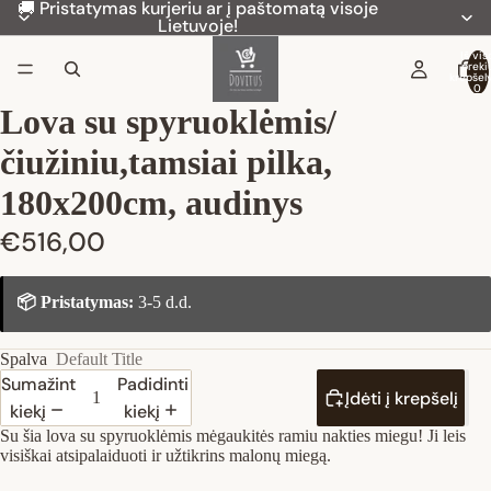
🚚 Pristatymas kurjeriu ar į paštomatą visoje
Lietuvoje!
Iš vis
preki
krepšely
0
Lova su spyruoklėmis/
čiužiniu,tamsiai pilka,
180x200cm, audinys
€516,00
📦 Pristatymas:
3-5 d.d.
Spalva
Default Title
Sumažinti
Padidinti
Įdėti į krepšelį
kiekį
kiekį
Su šia lova su spyruoklėmis mėgaukitės ramiu nakties miegu! Ji leis
visiškai atsipalaiduoti ir užtikrins malonų miegą.