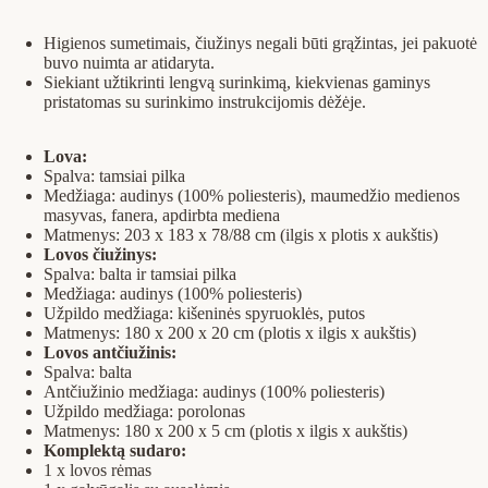
Higienos sumetimais, čiužinys negali būti grąžintas, jei pakuotė
buvo nuimta ar atidaryta.
Siekiant užtikrinti lengvą surinkimą, kiekvienas gaminys
pristatomas su surinkimo instrukcijomis dėžėje.
Lova:
Spalva: tamsiai pilka
Medžiaga: audinys (100% poliesteris), maumedžio medienos
masyvas, fanera, apdirbta mediena
Matmenys: 203 x 183 x 78/88 cm (ilgis x plotis x aukštis)
Lovos čiužinys:
Spalva: balta ir tamsiai pilka
Medžiaga: audinys (100% poliesteris)
Užpildo medžiaga: kišeninės spyruoklės, putos
Matmenys: 180 x 200 x 20 cm (plotis x ilgis x aukštis)
Lovos antčiužinis:
Spalva: balta
Antčiužinio medžiaga: audinys (100% poliesteris)
Užpildo medžiaga: porolonas
Matmenys: 180 x 200 x 5 cm (plotis x ilgis x aukštis)
Komplektą sudaro:
1 x lovos rėmas