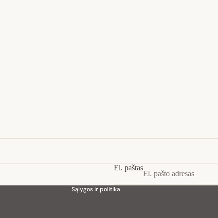
Privatumo strategija
Pinigų grąžinimo politika
Paslaugų teikimo sąlygos
Siuntimo politika
Kontaktinė informacija
El. paštas
Teisinis pranešimas
Sąlygos ir politika