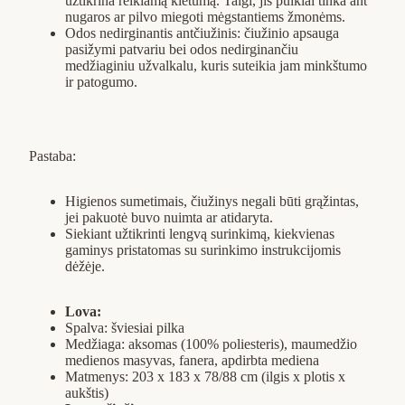
užtikrina reikiamą kietumą. Taigi, jis puikiai tinka ant
nugaros ar pilvo miegoti mėgstantiems žmonėms.
Odos nedirginantis antčiužinis: čiužinio apsauga
pasižymi patvariu bei odos nedirginančiu
medžiaginiu užvalkalu, kuris suteikia jam minkštumo
ir patogumo.
Pastaba:
Higienos sumetimais, čiužinys negali būti grąžintas,
jei pakuotė buvo nuimta ar atidaryta.
Siekiant užtikrinti lengvą surinkimą, kiekvienas
gaminys pristatomas su surinkimo instrukcijomis
dėžėje.
Lova:
Spalva: šviesiai pilka
Medžiaga: aksomas (100% poliesteris), maumedžio
medienos masyvas, fanera, apdirbta mediena
Matmenys: 203 x 183 x 78/88 cm (ilgis x plotis x
aukštis)