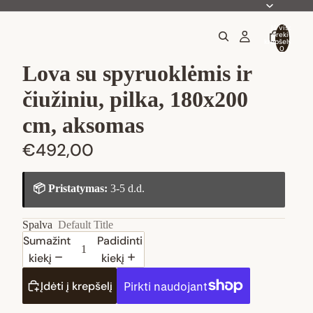
Iš viso
prekių
krepšelyje:
0
Lova su spyruoklėmis ir
čiužiniu, pilka, 180x200
cm, aksomas
€492,00
📦 Pristatymas:
3-5 d.d.
Spalva
Default Title
Sumažinti
Padidinti
kiekį
kiekį
Įdėti į krepšelį