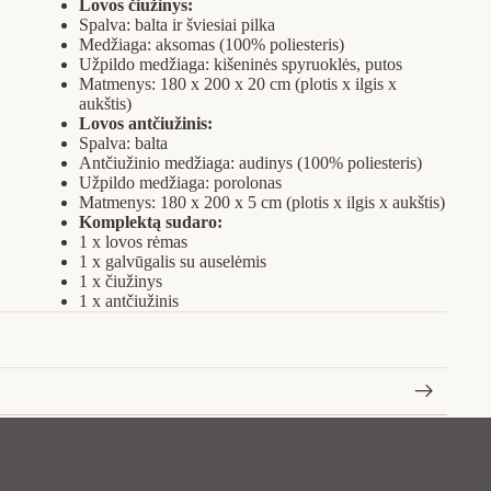
Lovos čiužinys:
Spalva: balta ir šviesiai pilka
Medžiaga: aksomas (100% poliesteris)
Užpildo medžiaga: kišeninės spyruoklės, putos
Matmenys: 180 x 200 x 20 cm (plotis x ilgis x
aukštis)
Lovos antčiužinis:
Spalva: balta
Antčiužinio medžiaga: audinys (100% poliesteris)
Užpildo medžiaga: porolonas
Matmenys: 180 x 200 x 5 cm (plotis x ilgis x aukštis)
Komplektą sudaro:
1 x lovos rėmas
1 x galvūgalis su auselėmis
1 x čiužinys
1 x antčiužinis