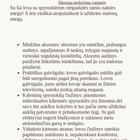
Daugiau mokėjimo variantų
Su šia lova su spyruoklėmis mėgaukitės ramiu nakties
miegu! Ji leis visiškai atsipalaiduoti ir užtikrins malonų
miegą.
Minkštas aksomas: aksomas yra minkštas, prabangus
audinys, atpažįstamas iš tankių, tolygiai nupjautų ir
vienodai sugulusių kuokštelių. Aksomo audinys
pasižymi išskirtiniu minkštumu, tad jis yra malonus
prisiliesti.
Praktiškas galvūgalis: lovos galvūgalio aukštis gali
būti sureguliuotas pagal jūsų poreikius. Lovos
galvūgalis, jums sėdint lovoje skaitant ar žiūrint
televizorių, suteiks puikią atramą nugarai.
Kišeninių spyruoklių čiužinys: įmontuotos
individualios kišeninės spyruoklės yra žinomos dėl
savo itin aukštos kokybės ir tuo pačiu metu užtikrina
aukštą patvarumo ir pritaikomumo lygį. Jis gali
efektyviai sugerti blaškymosi ir sukimosi metu
atsirandančius garsą ir smūgius.
Vidutinio kietumo atrama: lovos čiužinys suteikia
papildomo stabilumo ir, nepakenkiant komfortui,