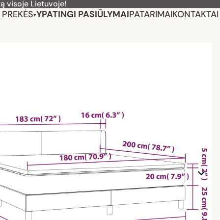
ą visoje Lietuvoje!
PREKĖS
YPATINGI PASIŪLYMAI
PATARIMAI
KONTAKTAI
▾