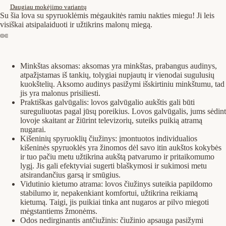
Daugiau mokėjimo variantų
Su šia lova su spyruoklėmis mėgaukitės ramiu nakties miegu! Ji leis
visiškai atsipalaiduoti ir užtikrins malonų miegą.
Minkštas aksomas: aksomas yra minkštas, prabangus audinys,
atpažįstamas iš tankių, tolygiai nupjautų ir vienodai sugulusių
kuokštelių. Aksomo audinys pasižymi išskirtiniu minkštumu, tad
jis yra malonus prisiliesti.
Praktiškas galvūgalis: lovos galvūgalio aukštis gali būti
sureguliuotas pagal jūsų poreikius. Lovos galvūgalis, jums sėdint
lovoje skaitant ar žiūrint televizorių, suteiks puikią atramą
nugarai.
Kišeninių spyruoklių čiužinys: įmontuotos individualios
kišeninės spyruoklės yra žinomos dėl savo itin aukštos kokybės
ir tuo pačiu metu užtikrina aukštą patvarumo ir pritaikomumo
lygį. Jis gali efektyviai sugerti blaškymosi ir sukimosi metu
atsirandančius garsą ir smūgius.
Vidutinio kietumo atrama: lovos čiužinys suteikia papildomo
stabilumo ir, nepakenkiant komfortui, užtikrina reikiamą
kietumą. Taigi, jis puikiai tinka ant nugaros ar pilvo miegoti
mėgstantiems žmonėms.
Odos nedirginantis antčiužinis: čiužinio apsauga pasižymi