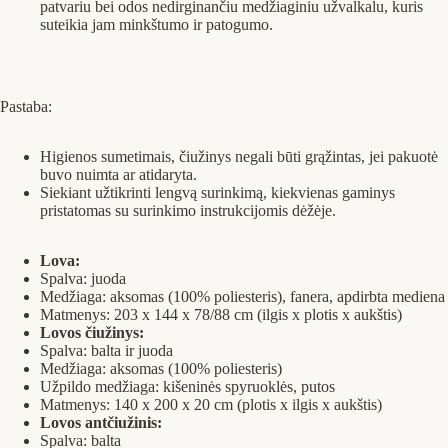
patvariu bei odos nedirginančiu medžiaginiu užvalkalu, kuris
suteikia jam minkštumo ir patogumo.
Pastaba:
Higienos sumetimais, čiužinys negali būti grąžintas, jei pakuotė
buvo nuimta ar atidaryta.
Siekiant užtikrinti lengvą surinkimą, kiekvienas gaminys
pristatomas su surinkimo instrukcijomis dėžėje.
Lova:
Spalva: juoda
Medžiaga: aksomas (100% poliesteris), fanera, apdirbta mediena
Matmenys: 203 x 144 x 78/88 cm (ilgis x plotis x aukštis)
Lovos čiužinys:
Spalva: balta ir juoda
Medžiaga: aksomas (100% poliesteris)
Užpildo medžiaga: kišeninės spyruoklės, putos
Matmenys: 140 x 200 x 20 cm (plotis x ilgis x aukštis)
Lovos antčiužinis:
Spalva: balta