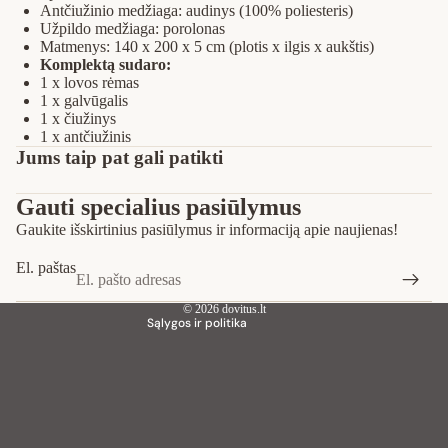
Antčiužinio medžiaga: audinys (100% poliesteris)
Užpildo medžiaga: porolonas
Matmenys: 140 x 200 x 5 cm (plotis x ilgis x aukštis)
Komplektą sudaro:
1 x lovos rėmas
1 x galvūgalis
1 x čiužinys
1 x antčiužinis
Privatumo strategija
Jums taip pat gali patikti
Pinigų grąžinimo politika
Gauti specialius pasiūlymus
Paslaugų teikimo sąlygos
Gaukite išskirtinius pasiūlymus ir informaciją apie naujienas!
Siuntimo politika
Kontaktinė informacija
El. paštas
Teisinis pranešimas
© 2026
dovitus.lt
Sąlygos ir politika