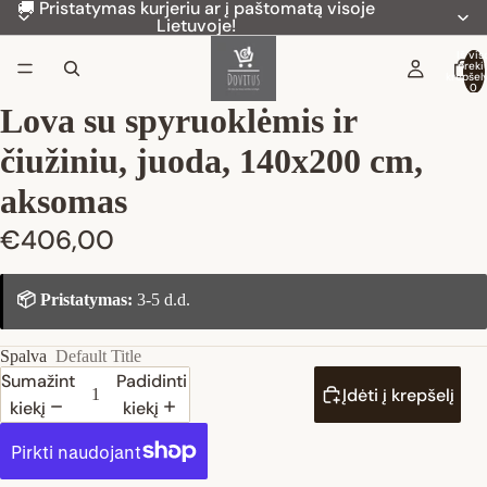
🚚 Pristatymas kurjeriu ar į paštomatą visoje
Lietuvoje!
Iš vis
preki
krepšely
0
Lova su spyruoklėmis ir
čiužiniu, juoda, 140x200 cm,
aksomas
€406,00
📦 Pristatymas:
3-5 d.d.
Spalva
Default Title
Sumažinti
Padidinti
Įdėti į krepšelį
kiekį
kiekį