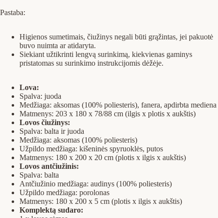
Pastaba:
Higienos sumetimais, čiužinys negali būti grąžintas, jei pakuotė
buvo nuimta ar atidaryta.
Siekiant užtikrinti lengvą surinkimą, kiekvienas gaminys
pristatomas su surinkimo instrukcijomis dėžėje.
Lova:
Spalva: juoda
Medžiaga: aksomas (100% poliesteris), fanera, apdirbta mediena
Matmenys: 203 x 180 x 78/88 cm (ilgis x plotis x aukštis)
Lovos čiužinys:
Spalva: balta ir juoda
Medžiaga: aksomas (100% poliesteris)
Užpildo medžiaga: kišeninės spyruoklės, putos
Matmenys: 180 x 200 x 20 cm (plotis x ilgis x aukštis)
Lovos antčiužinis:
Spalva: balta
Antčiužinio medžiaga: audinys (100% poliesteris)
Užpildo medžiaga: porolonas
Matmenys: 180 x 200 x 5 cm (plotis x ilgis x aukštis)
Komplektą sudaro: