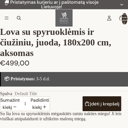
🚚 Pristatymas kurjeriu ar į paštomatą visoje
Lietuvoje!
Iš vis
preki
krepšely
0
Lova su spyruoklėmis ir
čiužiniu, juoda, 180x200 cm,
aksomas
€499,00
📦 Pristatymas:
3-5 d.d.
Spalva
Default Title
Sumažinti
Padidinti
Įdėti į krepšelį
kiekį
kiekį
Su šia lova su spyruoklėmis mėgaukitės ramiu nakties miegu! Ji leis
visiškai atsipalaiduoti ir užtikrins malonų miegą.