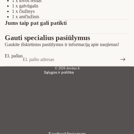
1 x lovos rėmas
1 x galvūgalis
1 x čiužinys
1 x antčiužinis
Privatumo strategija
Jums taip pat gali patikti
Pinigų grąžinimo politika
Gauti specialius pasiūlymus
Paslaugų teikimo sąlygos
Gaukite išskirtinius pasiūlymus ir informaciją apie naujienas!
Siuntimo politika
Kontaktinė informacija
El. paštas
Teisinis pranešimas
© 2026
dovitus.lt
Sąlygos ir politika
Facebook
Instagram