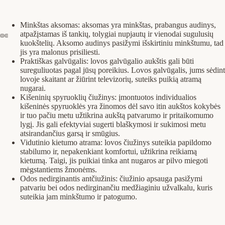
Minkštas aksomas: aksomas yra minkštas, prabangus audinys,
atpažįstamas iš tankių, tolygiai nupjautų ir vienodai sugulusių
kuokštelių. Aksomo audinys pasižymi išskirtiniu minkštumu, tad
jis yra malonus prisiliesti.
Praktiškas galvūgalis: lovos galvūgalio aukštis gali būti
sureguliuotas pagal jūsų poreikius. Lovos galvūgalis, jums sėdint
lovoje skaitant ar žiūrint televizorių, suteiks puikią atramą
nugarai.
Kišeninių spyruoklių čiužinys: įmontuotos individualios
kišeninės spyruoklės yra žinomos dėl savo itin aukštos kokybės
ir tuo pačiu metu užtikrina aukštą patvarumo ir pritaikomumo
lygį. Jis gali efektyviai sugerti blaškymosi ir sukimosi metu
atsirandančius garsą ir smūgius.
Vidutinio kietumo atrama: lovos čiužinys suteikia papildomo
stabilumo ir, nepakenkiant komfortui, užtikrina reikiamą
kietumą. Taigi, jis puikiai tinka ant nugaros ar pilvo miegoti
mėgstantiems žmonėms.
Odos nedirginantis antčiužinis: čiužinio apsauga pasižymi
patvariu bei odos nedirginančiu medžiaginiu užvalkalu, kuris
suteikia jam minkštumo ir patogumo.