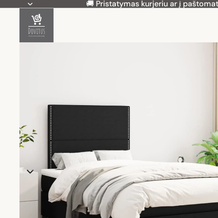
🚚 Pristatymas kurjeriu ar į paštomat