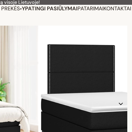
ą visoje Lietuvoje!
PREKĖS
YPATINGI PASIŪLYMAI
PATARIMAI
KONTAKTAI
▾