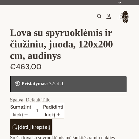
Iš viso
prekių
krepšelyje:
0
Lova su spyruoklėmis ir
čiužiniu, juoda, 120x200
cm, audinys
€463,00
📦 Pristatymas:
3-5 d.d.
Spalva
Default Title
Sumažinti
Padidinti
kiekį
kiekį
Įdėti į krepšelį
Su šia lova su spyruoklėmis mėgaukitės ramiu nakties