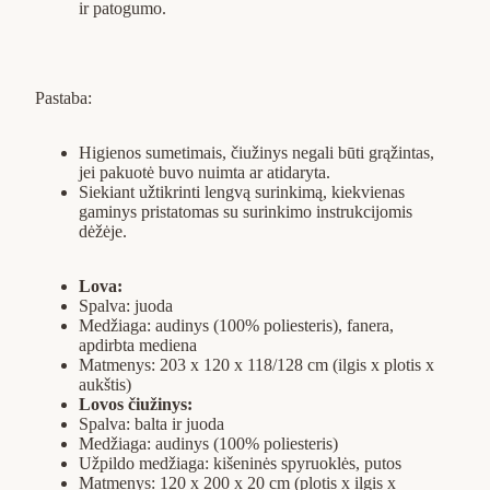
ir patogumo.
Pastaba:
Higienos sumetimais, čiužinys negali būti grąžintas,
jei pakuotė buvo nuimta ar atidaryta.
Siekiant užtikrinti lengvą surinkimą, kiekvienas
gaminys pristatomas su surinkimo instrukcijomis
dėžėje.
Lova:
Spalva: juoda
Medžiaga: audinys (100% poliesteris), fanera,
apdirbta mediena
Matmenys: 203 x 120 x 118/128 cm (ilgis x plotis x
aukštis)
Lovos čiužinys:
Spalva: balta ir juoda
Medžiaga: audinys (100% poliesteris)
Užpildo medžiaga: kišeninės spyruoklės, putos
Matmenys: 120 x 200 x 20 cm (plotis x ilgis x