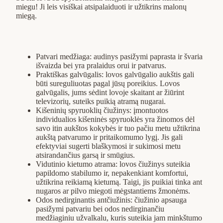
miegu! Ji leis visiškai atsipalaiduoti ir užtikrins malonų
miegą.
Patvari medžiaga: audinys pasižymi paprasta ir švaria
išvaizda bei yra pralaidus orui ir patvarus.
Praktiškas galvūgalis: lovos galvūgalio aukštis gali
būti sureguliuotas pagal jūsų poreikius. Lovos
galvūgalis, jums sėdint lovoje skaitant ar žiūrint
televizorių, suteiks puikią atramą nugarai.
Kišeninių spyruoklių čiužinys: įmontuotos
individualios kišeninės spyruoklės yra žinomos dėl
savo itin aukštos kokybės ir tuo pačiu metu užtikrina
aukštą patvarumo ir pritaikomumo lygį. Jis gali
efektyviai sugerti blaškymosi ir sukimosi metu
atsirandančius garsą ir smūgius.
Vidutinio kietumo atrama: lovos čiužinys suteikia
papildomo stabilumo ir, nepakenkiant komfortui,
užtikrina reikiamą kietumą. Taigi, jis puikiai tinka ant
nugaros ar pilvo miegoti mėgstantiems žmonėms.
Odos nedirginantis antčiužinis: čiužinio apsauga
pasižymi patvariu bei odos nedirginančiu
medžiaginiu užvalkalu, kuris suteikia jam minkštumo