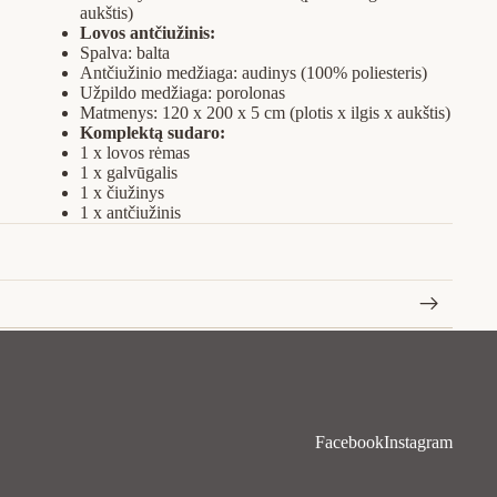
aukštis)
Lovos antčiužinis:
Spalva: balta
Antčiužinio medžiaga: audinys (100% poliesteris)
Užpildo medžiaga: porolonas
Matmenys: 120 x 200 x 5 cm (plotis x ilgis x aukštis)
Komplektą sudaro:
1 x lovos rėmas
1 x galvūgalis
1 x čiužinys
1 x antčiužinis
Facebook
Instagram