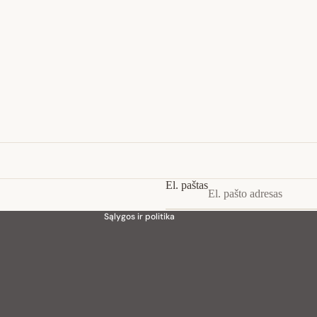
Privatumo strategija
Pinigų grąžinimo politika
Paslaugų teikimo sąlygos
Siuntimo politika
Kontaktinė informacija
El. paštas
Teisinis pranešimas
Sąlygos ir politika