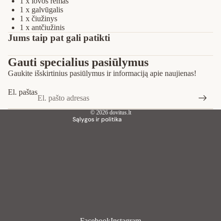
1 x lovos rėmas
1 x galvūgalis
1 x čiužinys
1 x antčiužinis
Privatumo strategija
Jums taip pat gali patikti
Pinigų grąžinimo politika
Gauti specialius pasiūlymus
Paslaugų teikimo sąlygos
Gaukite išskirtinius pasiūlymus ir informaciją apie naujienas!
Siuntimo politika
Kontaktinė informacija
El. paštas
Teisinis pranešimas
© 2026
dovitus.lt
Sąlygos ir politika
Facebook
Instagram