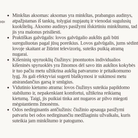
Minkštas aksomas: aksomas yra minkštas, prabangus audinys,
atpažįstamas iš tankių, tolygiai nupjautų ir vienodai sugulusių
kuokštelių. Aksomo audinys pasižymi išskirtiniu minkštumu, tad
jis yra malonus prisiliesti.
Praktiškas galvūgalis: lovos galvūgalio aukštis gali būti
sureguliuotas pagal jūsų poreikius. Lovos galvūgalis, jums sėdint
lovoje skaitant ar žiūrint televizorių, suteiks puikią atramą
nugarai.
Kišeninių spyruoklių čiužinys: įmontuotos individualios
kišeninės spyruoklės yra žinomos dėl savo itin aukštos kokybės
ir tuo pačiu metu užtikrina aukštą patvarumo ir pritaikomumo
lygį. Jis gali efektyviai sugerti blaškymosi ir sukimosi metu
atsirandančius garsą ir smūgius.
Vidutinio kietumo atrama: lovos čiužinys suteikia papildomo
stabilumo ir, nepakenkiant komfortui, užtikrina reikiamą
kietumą. Taigi, jis puikiai tinka ant nugaros ar pilvo miegoti
mėgstantiems žmonėms.
Odos nedirginantis antčiužinis: čiužinio apsauga pasižymi
patvariu bei odos nedirginančiu medžiaginiu užvalkalu, kuris
suteikia jam minkštumo ir patogumo.