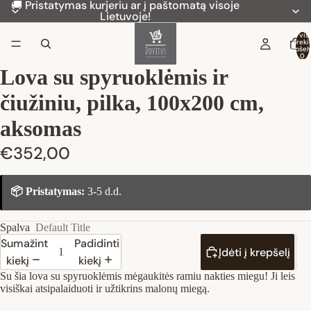
🚚 Pristatymas kurjeriu ar į paštomatą visoje
Lietuvoje!
Iš vis
preki
krepšely
0
Lova su spyruoklėmis ir
čiužiniu, pilka, 100x200 cm,
aksomas
€352,00
📦 Pristatymas:
3-5 d.d.
Spalva
Default Title
Sumažinti
Padidinti
Įdėti į krepšelį
kiekį
kiekį
Su šia lova su spyruoklėmis mėgaukitės ramiu nakties miegu! Ji leis
visiškai atsipalaiduoti ir užtikrins malonų miegą.