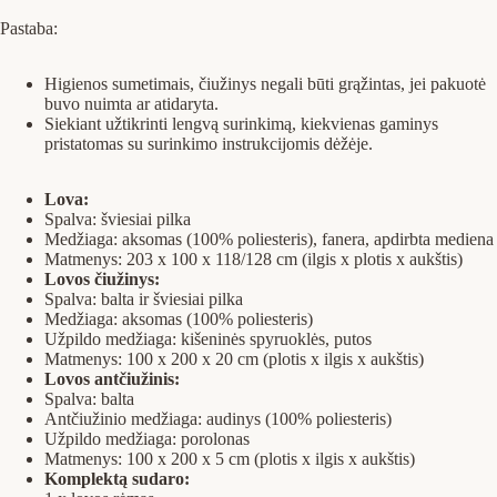
Pastaba:
Higienos sumetimais, čiužinys negali būti grąžintas, jei pakuotė
buvo nuimta ar atidaryta.
Siekiant užtikrinti lengvą surinkimą, kiekvienas gaminys
pristatomas su surinkimo instrukcijomis dėžėje.
Lova:
Spalva: šviesiai pilka
Medžiaga: aksomas (100% poliesteris), fanera, apdirbta mediena
Matmenys: 203 x 100 x 118/128 cm (ilgis x plotis x aukštis)
Lovos čiužinys:
Spalva: balta ir šviesiai pilka
Medžiaga: aksomas (100% poliesteris)
Užpildo medžiaga: kišeninės spyruoklės, putos
Matmenys: 100 x 200 x 20 cm (plotis x ilgis x aukštis)
Lovos antčiužinis:
Spalva: balta
Antčiužinio medžiaga: audinys (100% poliesteris)
Užpildo medžiaga: porolonas
Matmenys: 100 x 200 x 5 cm (plotis x ilgis x aukštis)
Komplektą sudaro: