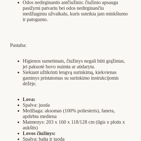
Odos nedirginantis antčiužinis: čiužinio apsauga
pasižymi patvariu bei odos nedirginančiu
medžiaginiu užvalkalu, kuris suteikia jam minkštumo
ir patogumo.
Pastaba:
Higienos sumetimais, čiužinys negali būti grąžintas,
jei pakuotė buvo nuimta ar atidaryta.
Siekiant užtikrinti lengvą surinkimą, kiekvienas
gaminys pristatomas su surinkimo instrukcijomis
dėžėje.
Lova:
Spalva: juoda
Medžiaga: aksomas (100% poliesteris), fanera,
apdirbta mediena
Matmenys: 203 x 160 x 118/128 cm (ilgis x plotis x
aukštis)
Lovos čiužinys:
Spalva: balta ir juoda