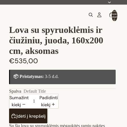
Iš viso
prekių
krepšelyje:
0
Lova su spyruoklėmis ir
čiužiniu, juoda, 160x200
cm, aksomas
€535,00
📦 Pristatymas:
3-5 d.d.
Spalva
Default Title
Sumažinti
Padidinti
kiekį
kiekį
Įdėti į krepšelį
Su šia lova su spyruoklėmis mėgaukitės ramiu nakties