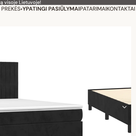
ą visoje Lietuvoje!
PREKĖS
YPATINGI PASIŪLYMAI
PATARIMAI
KONTAKTAI
▾