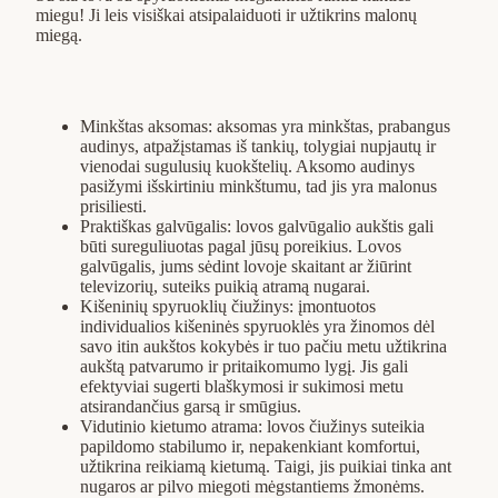
miegu! Ji leis visiškai atsipalaiduoti ir užtikrins malonų
miegą.
Minkštas aksomas: aksomas yra minkštas, prabangus
audinys, atpažįstamas iš tankių, tolygiai nupjautų ir
vienodai sugulusių kuokštelių. Aksomo audinys
pasižymi išskirtiniu minkštumu, tad jis yra malonus
prisiliesti.
Praktiškas galvūgalis: lovos galvūgalio aukštis gali
būti sureguliuotas pagal jūsų poreikius. Lovos
galvūgalis, jums sėdint lovoje skaitant ar žiūrint
televizorių, suteiks puikią atramą nugarai.
Kišeninių spyruoklių čiužinys: įmontuotos
individualios kišeninės spyruoklės yra žinomos dėl
savo itin aukštos kokybės ir tuo pačiu metu užtikrina
aukštą patvarumo ir pritaikomumo lygį. Jis gali
efektyviai sugerti blaškymosi ir sukimosi metu
atsirandančius garsą ir smūgius.
Vidutinio kietumo atrama: lovos čiužinys suteikia
papildomo stabilumo ir, nepakenkiant komfortui,
užtikrina reikiamą kietumą. Taigi, jis puikiai tinka ant
nugaros ar pilvo miegoti mėgstantiems žmonėms.