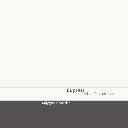
Privatumo strategija
Pinigų grąžinimo politika
Paslaugų teikimo sąlygos
Siuntimo politika
Kontaktinė informacija
El. paštas
Teisinis pranešimas
Sąlygos ir politika