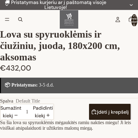
🚚 Pristatymas kurjeriu ar į paštomatą visoje
Lietuvoje!
Iš vis
preki
krepšely
0
Lova su spyruoklėmis ir
čiužiniu, juoda, 180x200 cm,
aksomas
€432,00
📦 Pristatymas:
3-5 d.d.
Spalva
Default Title
Sumažinti
Padidinti
Įdėti į krepšelį
kiekį
kiekį
Su šia lova su spyruoklėmis mėgaukitės ramiu nakties miegu! Ji leis
visiškai atsipalaiduoti ir užtikrins malonų miegą.