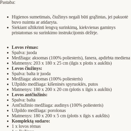
Pastaba:
Higienos sumetimais, čiužinys negali būti grąžintas, jei pakuotė
buvo nuimta ar atidaryta.
Siekiant užtikrinti lengvą surinkimą, kiekvienas gaminys
pristatomas su surinkimo instrukcijomis dėžėje.
Lovos rėmas:
Spalva: juoda
Medžiaga: aksomas (100% poliesteris), fanera, apdirbta mediena
Matmenys: 203 x 180 x 25 cm (ilgis x plotis x aukštis)
Lovos čiužinys:
Spalva: balta ir juoda
Medžiaga: aksomas (100% poliesteris)
Užpildo medžiaga: kišeninės spyruoklės, putos
Matmenys: 180 x 200 x 20 cm (plotis x ilgis x aukštis)
Lovos antčiužinis:
Spalva: balta
Antčiužinio medžiaga: audinys (100% poliesteris)
Užpildo medžiaga: porolonas
Matmenys: 180 x 200 x 5 cm (plotis x ilgis x aukštis)
Komplektą sudaro:
1 x lovos rėmas