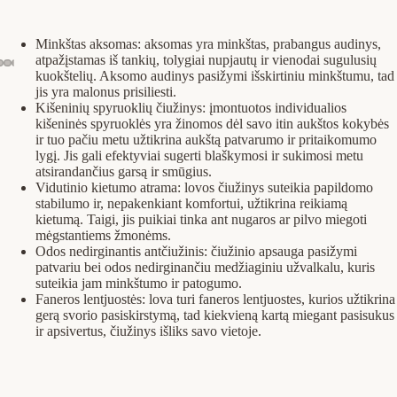
Minkštas aksomas: aksomas yra minkštas, prabangus audinys,
atpažįstamas iš tankių, tolygiai nupjautų ir vienodai sugulusių
kuokštelių. Aksomo audinys pasižymi išskirtiniu minkštumu, tad
jis yra malonus prisiliesti.
Kišeninių spyruoklių čiužinys: įmontuotos individualios
kišeninės spyruoklės yra žinomos dėl savo itin aukštos kokybės
ir tuo pačiu metu užtikrina aukštą patvarumo ir pritaikomumo
lygį. Jis gali efektyviai sugerti blaškymosi ir sukimosi metu
atsirandančius garsą ir smūgius.
Vidutinio kietumo atrama: lovos čiužinys suteikia papildomo
stabilumo ir, nepakenkiant komfortui, užtikrina reikiamą
kietumą. Taigi, jis puikiai tinka ant nugaros ar pilvo miegoti
mėgstantiems žmonėms.
Odos nedirginantis antčiužinis: čiužinio apsauga pasižymi
patvariu bei odos nedirginančiu medžiaginiu užvalkalu, kuris
suteikia jam minkštumo ir patogumo.
Faneros lentjuostės: lova turi faneros lentjuostes, kurios užtikrina
gerą svorio pasiskirstymą, tad kiekvieną kartą miegant pasisukus
ir apsivertus, čiužinys išliks savo vietoje.