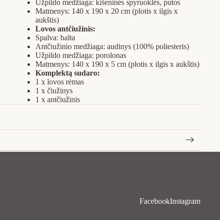
Užpildo medžiaga: kišeninės spyruoklės, putos
Matmenys: 140 x 190 x 20 cm (plotis x ilgis x
aukštis)
Lovos antčiužinis:
Spalva: balta
Antčiužinio medžiaga: audinys (100% poliesteris)
Užpildo medžiaga: porolonas
Matmenys: 140 x 190 x 5 cm (plotis x ilgis x aukštis)
Komplektą sudaro:
1 x lovos rėmas
1 x čiužinys
1 x antčiužinis
Facebook
Instagram