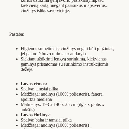
kurios užtikrina gerą svorio pasiskirstymą, tad
kiekvieną kartą miegant pasisukus ir apsivertus,
čiužinys išliks savo vietoje.
Pastaba:
Higienos sumetimais, čiužinys negali būti grąžintas,
jei pakuotė buvo nuimta ar atidaryta.
Siekiant užtikrinti lengvą surinkimą, kiekvienas
gaminys pristatomas su surinkimo instrukcijomis
dėžėje.
Lovos rėmas:
Spalva: tamsiai pilka
Medžiaga: audinys (100% poliesteris), fanera,
apdirbta mediena
Matmenys: 193 x 140 x 35 cm (ilgis x plotis x
aukštis)
Lovos čiužinys:
Spalva: balta ir tamsiai pilka
Medžiaga: audinys (100% poliesteris)