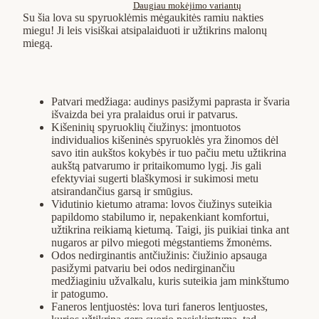
Daugiau mokėjimo variantų
Su šia lova su spyruoklėmis mėgaukitės ramiu nakties
miegu! Ji leis visiškai atsipalaiduoti ir užtikrins malonų
miegą.
Patvari medžiaga: audinys pasižymi paprasta ir švaria
išvaizda bei yra pralaidus orui ir patvarus.
Kišeninių spyruoklių čiužinys: įmontuotos
individualios kišeninės spyruoklės yra žinomos dėl
savo itin aukštos kokybės ir tuo pačiu metu užtikrina
aukštą patvarumo ir pritaikomumo lygį. Jis gali
efektyviai sugerti blaškymosi ir sukimosi metu
atsirandančius garsą ir smūgius.
Vidutinio kietumo atrama: lovos čiužinys suteikia
papildomo stabilumo ir, nepakenkiant komfortui,
užtikrina reikiamą kietumą. Taigi, jis puikiai tinka ant
nugaros ar pilvo miegoti mėgstantiems žmonėms.
Odos nedirginantis antčiužinis: čiužinio apsauga
pasižymi patvariu bei odos nedirginančiu
medžiaginiu užvalkalu, kuris suteikia jam minkštumo
ir patogumo.
Faneros lentjuostės: lova turi faneros lentjuostes,