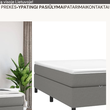
ą visoje Lietuvoje!
PREKĖS
YPATINGI PASIŪLYMAI
PATARIMAI
KONTAKTAI
▾