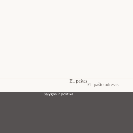
Privatumo strategija
Pinigų grąžinimo politika
Paslaugų teikimo sąlygos
Siuntimo politika
Kontaktinė informacija
El. paštas
Teisinis pranešimas
Sąlygos ir politika