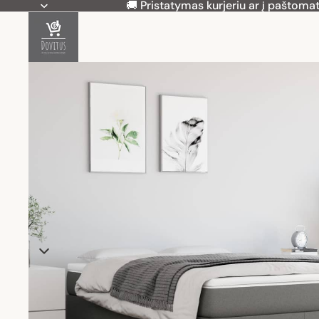
🚚 Pristatymas kurjeriu ar į paštomat