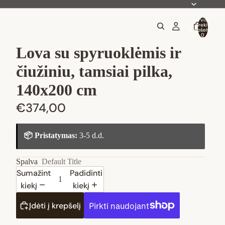
Iš viso
prekių
krepšelyje:
0
Lova su spyruoklėmis ir
čiužiniu, tamsiai pilka,
140x200 cm
€374,00
📦 Pristatymas:
3-5 d.d.
Spalva
Default Title
Sumažinti
Padidinti
kiekį
kiekį
Įdėti į krepšelį