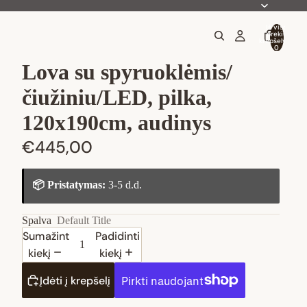
Iš viso
prekių
krepšelyje:
0
Lova su spyruoklėmis/
čiužiniu/LED, pilka,
120x190cm, audinys
€445,00
📦 Pristatymas:
3-5 d.d.
Spalva
Default Title
Sumažinti
Padidinti
kiekį
kiekį
Įdėti į krepšelį