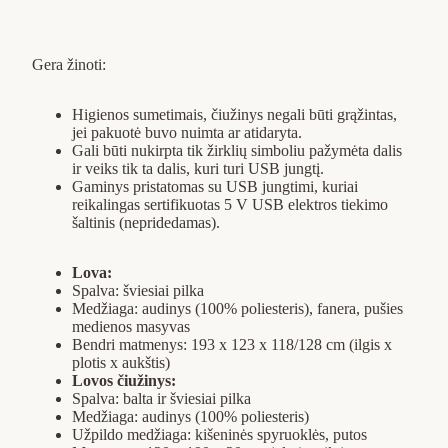
Gera žinoti:
Higienos sumetimais, čiužinys negali būti grąžintas,
jei pakuotė buvo nuimta ar atidaryta.
Gali būti nukirpta tik žirklių simboliu pažymėta dalis
ir veiks tik ta dalis, kuri turi USB jungtį.
Gaminys pristatomas su USB jungtimi, kuriai
reikalingas sertifikuotas 5 V USB elektros tiekimo
šaltinis (nepridedamas).
Lova:
Spalva: šviesiai pilka
Medžiaga: audinys (100% poliesteris), fanera, pušies
medienos masyvas
Bendri matmenys: 193 x 123 x 118/128 cm (ilgis x
plotis x aukštis)
Lovos čiužinys:
Spalva: balta ir šviesiai pilka
Medžiaga: audinys (100% poliesteris)
Užpildo medžiaga: kišeninės spyruoklės, putos