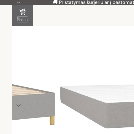
🚚 Pristatymas kurjeriu ar į paštomat