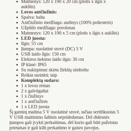
Matmenys: 120 x 190 x 20 cm (plotis x ilgis x
aukštis)
Lovos antčiužinis:
Spalva: balta
Antčiužinio medžiaga: audinys (100% poliesteris)
Užpildo medžiaga: porolonas
Matmenys: 120 x 190 x 5 cm (plotis x ilgis x aukštis)
LED juosta:
Ilgis: 55 cm
Įtampa: nuolatinė srovė (DC) 5 V
USB laido ilgis: 150 cm
Elektros tiekimo laido ilgis: 30 cm
IP klasė: IP65
Su nukirpimui skirtu žirklių simboliu
Reikia surinkti: taip
Komplektą sudaro:
1 x lovos rėmas
2 x galvūgaliai
1 x čiužinys
1 x antčiužinis
1 x LED juosta
Šį gaminį maitina 5 V nuolatinė srovė, tačiau sertifikuotas 5
V USB maitinimo šaltinis nepridedamas. Dėl didesnės
įtampos gali įvykti perkaitimas, dėl kurio gali būti pažeistas
prietaisas ir gali kilti perkaitimo ir gaisro pavojus.