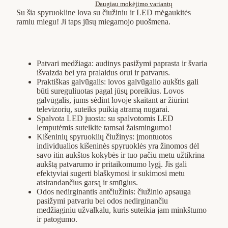
Daugiau mokėjimo variantų
Su šia spyruokline lova su čiužiniu ir LED mėgaukitės
ramiu miegu! Ji taps jūsų miegamojo puošmena.
Patvari medžiaga: audinys pasižymi paprasta ir švaria
išvaizda bei yra pralaidus orui ir patvarus.
Praktiškas galvūgalis: lovos galvūgalio aukštis gali
būti sureguliuotas pagal jūsų poreikius. Lovos
galvūgalis, jums sėdint lovoje skaitant ar žiūrint
televizorių, suteiks puikią atramą nugarai.
Spalvota LED juosta: su spalvotomis LED
lemputėmis suteikite tamsai žaismingumo!
Kišeninių spyruoklių čiužinys: įmontuotos
individualios kišeninės spyruoklės yra žinomos dėl
savo itin aukštos kokybės ir tuo pačiu metu užtikrina
aukštą patvarumo ir pritaikomumo lygį. Jis gali
efektyviai sugerti blaškymosi ir sukimosi metu
atsirandančius garsą ir smūgius.
Odos nedirginantis antčiužinis: čiužinio apsauga
pasižymi patvariu bei odos nedirginančiu
medžiaginiu užvalkalu, kuris suteikia jam minkštumo
ir patogumo.