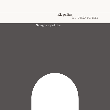
Siuntimo politika
Kontaktinė informacija
El. paštas
Teisinis pranešimas
Sąlygos ir politika