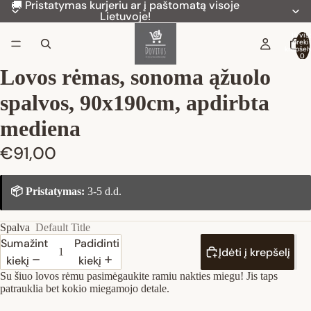
🚚 Pristatymas kurjeriu ar į paštomatą visoje
Lietuvoje!
Iš vis
preki
krepšely
0
Lovos rėmas, sonoma ąžuolo
spalvos, 90x190cm, apdirbta
mediena
€91,00
📦 Pristatymas:
3-5 d.d.
Spalva
Default Title
Sumažinti
Padidinti
Įdėti į krepšelį
kiekį
kiekį
Su šiuo lovos rėmu pasimėgaukite ramiu nakties miegu! Jis taps
patrauklia bet kokio miegamojo detale.