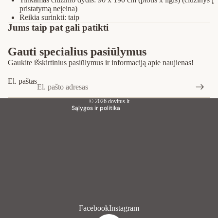
pristatymą neįeina)
Reikia surinkti: taip
Privatumo strategija
Jums taip pat gali patikti
Pinigų grąžinimo politika
Gauti specialius pasiūlymus
Paslaugų teikimo sąlygos
Gaukite išskirtinius pasiūlymus ir informaciją apie naujienas!
Siuntimo politika
Kontaktinė informacija
El. paštas
Teisinis pranešimas
© 2026
dovitus.lt
Sąlygos ir politika
Facebook
Instagram