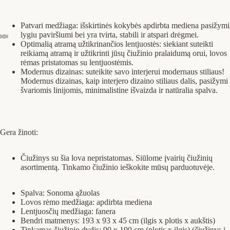
Patvari medžiaga: išskirtinės kokybės apdirbta mediena pasižymi
lygiu paviršiumi bei yra tvirta, stabili ir atspari drėgmei.
Optimalią atramą užtikrinančios lentjuostės: siekiant suteikti
reikiamą atramą ir užtikrinti jūsų čiužinio pralaidumą orui, lovos
rėmas pristatomas su lentjuostėmis.
Modernus dizainas: suteikite savo interjerui modernaus stiliaus!
Modernus dizainas, kaip interjero dizaino stiliaus dalis, pasižymi
švariomis linijomis, minimalistine išvaizda ir natūralia spalva.
Gera žinoti:
Čiužinys su šia lova nepristatomas. Siūlome įvairių čiužinių
asortimentą. Tinkamo čiužinio ieškokite mūsų parduotuvėje.
Spalva: Sonoma ąžuolas
Lovos rėmo medžiaga: apdirbta mediena
Lentjuosčių medžiaga: fanera
Bendri matmenys: 193 x 93 x 45 cm (ilgis x plotis x aukštis)
Tinkamas čiužinio dydis: 90 x 190 cm (plotis x ilgis) (čiužinys į