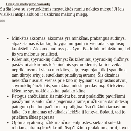
Daugiau mokėjimo variantų
Su šia lova su spyruoklėmis mėgaukitės ramiu nakties miegu! Ji leis
visiškai atsipalaiduoti ir užtikrins malonų miegą.
Minkštas aksomas: aksomas yra minkštas, prabangus audinys,
atpažįstamas iš tankių, tolygiai nupjautų ir vienodai sugulusių
kuokštelių. Aksomo audinys pasižymi išskirtiniu minkštumu, tad
jis yra malonus prisiliesti.
Kišeninių spyruoklių čiužinys: šis kišeninių spyruoklių čiužinys
pasižymi atskiromis kišeninėmis spyruoklėmis, kurios veikia
nepriklausomai viena nuo kitos, taip, reaguojant tik į spaudimą
tam tikroje srityje, suteikiant pritaikytą atramą. Šis dizainas
neleidžia nusiristi vienas prie kito ir, lyginant su įprastais atvirų
spyruoklių čiužiniais, sumažina judesių perdavimą. Kiekviena
kišeninė spyruoklė atskirai palaiko kūną.
Patogus antčiužinis: šis minkštu bei orui pralaidžiu paviršiumi
pasižymintis antčiužinis pagerina atramą ir užtikrina dar didesnį
patogumą bei tuo pačiu metu prailgina jūsų čiužinio tarnavimo
laiką. Jo nuimamas užvalkalas leidžia jį lengvai išplauti, tad jo
priežiūra išties paprasta.
Optimalią atramą užtikrinančios lentjuostės: siekiant suteikti
reikiamą atramą ir užtikrinti jūsų čiužinio pralaidumą orui, lovos