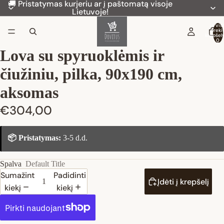
🚚 Pristatymas kurjeriu ar į paštomatą visoje
Lietuvoje!
Iš vis
preki
krepšely
0
Lova su spyruoklėmis ir
čiužiniu, pilka, 90x190 cm,
aksomas
€304,00
📦 Pristatymas:
3-5 d.d.
Spalva
Default Title
Sumažinti
Padidinti
Įdėti į krepšelį
kiekį
kiekį