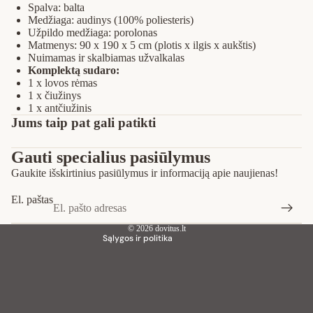
Spalva: balta
Medžiaga: audinys (100% poliesteris)
Užpildo medžiaga: porolonas
Matmenys: 90 x 190 x 5 cm (plotis x ilgis x aukštis)
Nuimamas ir skalbiamas užvalkalas
Komplektą sudaro:
1 x lovos rėmas
1 x čiužinys
1 x antčiužinis
Privatumo strategija
Jums taip pat gali patikti
Pinigų grąžinimo politika
Gauti specialius pasiūlymus
Paslaugų teikimo sąlygos
Gaukite išskirtinius pasiūlymus ir informaciją apie naujienas!
Siuntimo politika
Kontaktinė informacija
El. paštas
Teisinis pranešimas
© 2026
dovitus.lt
Sąlygos ir politika