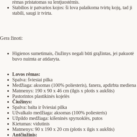
rėmas pristatomas su lentjuostėmis.
Stabilios ir patvarios kojos: ši lova palaikoma tvirtų kojų, tad ji
stabili, saugi ir tvirta.
Gera žinoti:
Higienos sumetimais, čiužinys negali būti grąžintas, jei pakuotė
buvo nuimta ar atidaryta.
Lovos rėmas:
Spalva: šviesiai pilka
Medžiaga: aksomas (100% poliesteris), fanera, apdirbta mediena
Matmenys: 190 x 90 x 46 cm (ilgis x plotis x aukštis)
Pastorintos plastikinės kojelės
Čiužinys:
Spalva: balta ir šviesiai pilka
Užvalkalo medžiaga: aksomas (100% poliesteris)
Užpildo medžiaga: kišeninės spyruoklės, putos
Kietumas: vidutinis
Matmenys: 90 x 190 x 20 cm (plotis x ilgis x aukštis)
Antčiužinis: