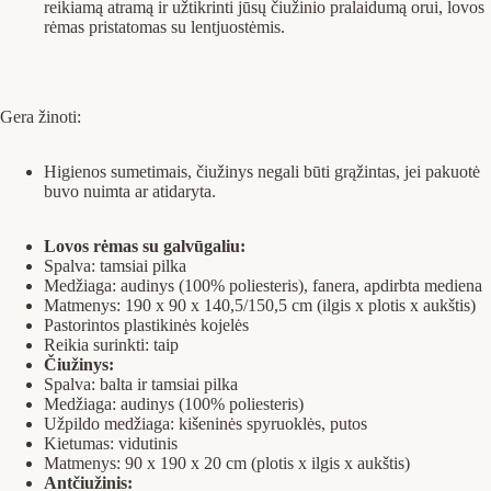
reikiamą atramą ir užtikrinti jūsų čiužinio pralaidumą orui, lovos
rėmas pristatomas su lentjuostėmis.
Gera žinoti:
Higienos sumetimais, čiužinys negali būti grąžintas, jei pakuotė
buvo nuimta ar atidaryta.
Lovos rėmas su galvūgaliu:
Spalva: tamsiai pilka
Medžiaga: audinys (100% poliesteris), fanera, apdirbta mediena
Matmenys: 190 x 90 x 140,5/150,5 cm (ilgis x plotis x aukštis)
Pastorintos plastikinės kojelės
Reikia surinkti: taip
Čiužinys:
Spalva: balta ir tamsiai pilka
Medžiaga: audinys (100% poliesteris)
Užpildo medžiaga: kišeninės spyruoklės, putos
Kietumas: vidutinis
Matmenys: 90 x 190 x 20 cm (plotis x ilgis x aukštis)
Antčiužinis: