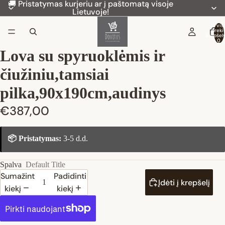
🚚 Pristatymas kurjeriu ar į paštomatą visoje
Lietuvoje!
Iš vis
preki
krepšely
0
Lova su spyruoklėmis ir
čiužiniu,tamsiai
pilka,90x190cm,audinys
€387,00
📦 Pristatymas:
3-5 d.d.
Spalva
Default Title
Sumažinti
Padidinti
Įdėti į krepšelį
kiekį
kiekį