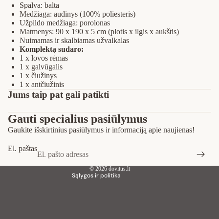
Spalva: balta
Medžiaga: audinys (100% poliesteris)
Užpildo medžiaga: porolonas
Matmenys: 90 x 190 x 5 cm (plotis x ilgis x aukštis)
Nuimamas ir skalbiamas užvalkalas
Komplektą sudaro:
1 x lovos rėmas
1 x galvūgalis
1 x čiužinys
1 x antčiužinis
Privatumo strategija
Jums taip pat gali patikti
Pinigų grąžinimo politika
Gauti specialius pasiūlymus
Paslaugų teikimo sąlygos
Gaukite išskirtinius pasiūlymus ir informaciją apie naujienas!
Siuntimo politika
Kontaktinė informacija
El. paštas
Teisinis pranešimas
© 2026
dovitus.lt
Sąlygos ir politika