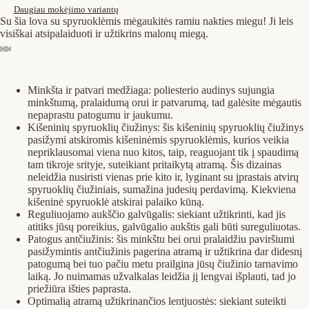
Daugiau mokėjimo variantų
Su šia lova su spyruoklėmis mėgaukitės ramiu nakties miegu! Ji leis
visiškai atsipalaiduoti ir užtikrins malonų miegą.
Minkšta ir patvari medžiaga: poliesterio audinys sujungia
minkštumą, pralaidumą orui ir patvarumą, tad galėsite mėgautis
nepaprastu patogumu ir jaukumu.
Kišeninių spyruoklių čiužinys: šis kišeninių spyruoklių čiužinys
pasižymi atskiromis kišeninėmis spyruoklėmis, kurios veikia
nepriklausomai viena nuo kitos, taip, reaguojant tik į spaudimą
tam tikroje srityje, suteikiant pritaikytą atramą. Šis dizainas
neleidžia nusiristi vienas prie kito ir, lyginant su įprastais atvirų
spyruoklių čiužiniais, sumažina judesių perdavimą. Kiekviena
kišeninė spyruoklė atskirai palaiko kūną.
Reguliuojamo aukščio galvūgalis: siekiant užtikrinti, kad jis
atitiks jūsų poreikius, galvūgalio aukštis gali būti sureguliuotas.
Patogus antčiužinis: šis minkštu bei orui pralaidžiu paviršiumi
pasižymintis antčiužinis pagerina atramą ir užtikrina dar didesnį
patogumą bei tuo pačiu metu prailgina jūsų čiužinio tarnavimo
laiką. Jo nuimamas užvalkalas leidžia jį lengvai išplauti, tad jo
priežiūra išties paprasta.
Optimalią atramą užtikrinančios lentjuostės: siekiant suteikti