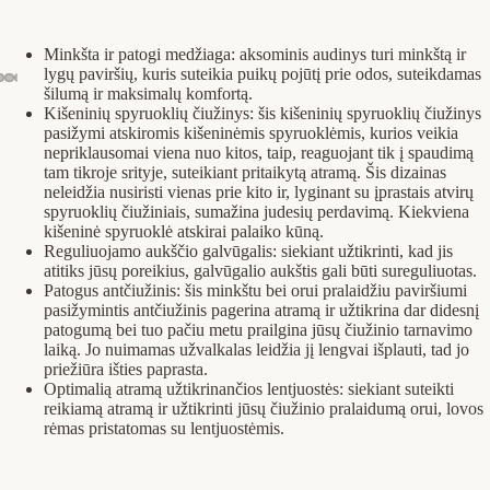
Minkšta ir patogi medžiaga: aksominis audinys turi minkštą ir
lygų paviršių, kuris suteikia puikų pojūtį prie odos, suteikdamas
šilumą ir maksimalų komfortą.
Kišeninių spyruoklių čiužinys: šis kišeninių spyruoklių čiužinys
pasižymi atskiromis kišeninėmis spyruoklėmis, kurios veikia
nepriklausomai viena nuo kitos, taip, reaguojant tik į spaudimą
tam tikroje srityje, suteikiant pritaikytą atramą. Šis dizainas
neleidžia nusiristi vienas prie kito ir, lyginant su įprastais atvirų
spyruoklių čiužiniais, sumažina judesių perdavimą. Kiekviena
kišeninė spyruoklė atskirai palaiko kūną.
Reguliuojamo aukščio galvūgalis: siekiant užtikrinti, kad jis
atitiks jūsų poreikius, galvūgalio aukštis gali būti sureguliuotas.
Patogus antčiužinis: šis minkštu bei orui pralaidžiu paviršiumi
pasižymintis antčiužinis pagerina atramą ir užtikrina dar didesnį
patogumą bei tuo pačiu metu prailgina jūsų čiužinio tarnavimo
laiką. Jo nuimamas užvalkalas leidžia jį lengvai išplauti, tad jo
priežiūra išties paprasta.
Optimalią atramą užtikrinančios lentjuostės: siekiant suteikti
reikiamą atramą ir užtikrinti jūsų čiužinio pralaidumą orui, lovos
rėmas pristatomas su lentjuostėmis.