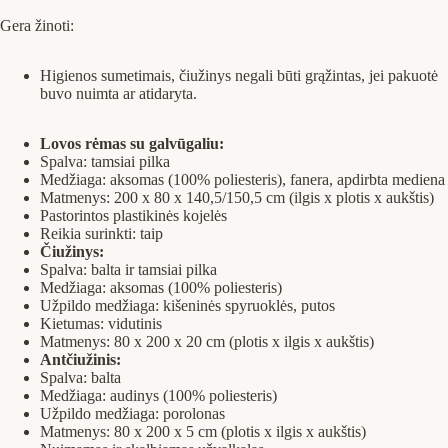
Gera žinoti:
Higienos sumetimais, čiužinys negali būti grąžintas, jei pakuotė
buvo nuimta ar atidaryta.
Lovos rėmas su galvūgaliu:
Spalva: tamsiai pilka
Medžiaga: aksomas (100% poliesteris), fanera, apdirbta mediena
Matmenys: 200 x 80 x 140,5/150,5 cm (ilgis x plotis x aukštis)
Pastorintos plastikinės kojelės
Reikia surinkti: taip
Čiužinys:
Spalva: balta ir tamsiai pilka
Medžiaga: aksomas (100% poliesteris)
Užpildo medžiaga: kišeninės spyruoklės, putos
Kietumas: vidutinis
Matmenys: 80 x 200 x 20 cm (plotis x ilgis x aukštis)
Antčiužinis:
Spalva: balta
Medžiaga: audinys (100% poliesteris)
Užpildo medžiaga: porolonas
Matmenys: 80 x 200 x 5 cm (plotis x ilgis x aukštis)