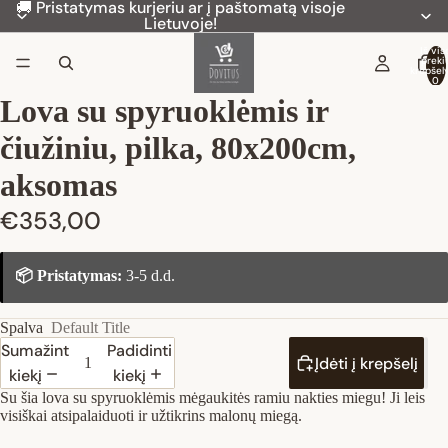
🚚 Pristatymas kurjeriu ar į paštomatą visoje
Lietuvoje!
Iš vis
preki
krepšely
0
Lova su spyruoklėmis ir
čiužiniu, pilka, 80x200cm,
aksomas
€353,00
📦 Pristatymas:
3-5 d.d.
Spalva
Default Title
Sumažinti
Padidinti
Įdėti į krepšelį
kiekį
kiekį
Su šia lova su spyruoklėmis mėgaukitės ramiu nakties miegu! Ji leis
visiškai atsipalaiduoti ir užtikrins malonų miegą.