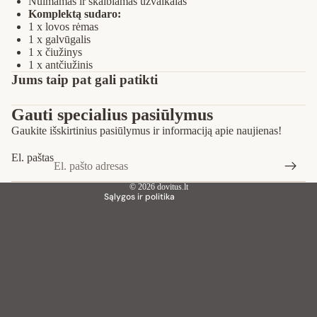
Nuimamas ir skalbiamas užvalkalas
Komplektą sudaro:
1 x lovos rėmas
1 x galvūgalis
1 x čiužinys
1 x antčiužinis
Privatumo strategija
Jums taip pat gali patikti
Pinigų grąžinimo politika
Gauti specialius pasiūlymus
Paslaugų teikimo sąlygos
Gaukite išskirtinius pasiūlymus ir informaciją apie naujienas!
Siuntimo politika
Kontaktinė informacija
El. paštas
Teisinis pranešimas
© 2026
dovitus.lt
Sąlygos ir politika