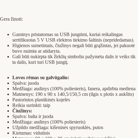
Gera žinoti:
Gaminys pristatomas su USB jungtimi, kuriai reikalingas
sertifikuotas 5 V USB elektros tiekimo šaltinis (nepridedamas).
Higienos sumetimais, čiužinys negali būti grąžintas, jei pakuotė
buvo nuimta ar atidaryta.
Gali būti nukirpta tik žirklių simboliu pažymėta dalis ir veiks tik
ta dalis, kuri turi USB jungtį.
Lovos rėmas su galvūgaliu:
Spalva: juoda
Medžiaga: audinys (100% poliesteris), fanera, apdirbta mediena
Matmenys: 190 x 90 x 140,5/150,5 cm (ilgis x plotis x aukštis)
Pastorintos plastikinės kojelės
Reikia surinkti: taip
Čiužinys:
Spalva: balta ir juoda
Medžiaga: audinys (100% poliesteris)
Užpildo medžiaga: kišeninės spyruoklės, putos
Kietumas: vidutinis