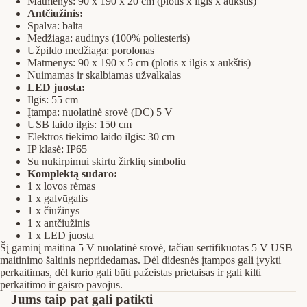
Matmenys: 90 x 190 x 20 cm (plotis x ilgis x aukštis)
Antčiužinis:
Spalva: balta
Medžiaga: audinys (100% poliesteris)
Užpildo medžiaga: porolonas
Matmenys: 90 x 190 x 5 cm (plotis x ilgis x aukštis)
Nuimamas ir skalbiamas užvalkalas
LED juosta:
Ilgis: 55 cm
Įtampa: nuolatinė srovė (DC) 5 V
USB laido ilgis: 150 cm
Elektros tiekimo laido ilgis: 30 cm
IP klasė: IP65
Su nukirpimui skirtu žirklių simboliu
Komplektą sudaro:
1 x lovos rėmas
1 x galvūgalis
1 x čiužinys
1 x antčiužinis
1 x LED juosta
Šį gaminį maitina 5 V nuolatinė srovė, tačiau sertifikuotas 5 V USB
maitinimo šaltinis nepridedamas. Dėl didesnės įtampos gali įvykti
perkaitimas, dėl kurio gali būti pažeistas prietaisas ir gali kilti
perkaitimo ir gaisro pavojus.
Privatumo strategija
Jums taip pat gali patikti