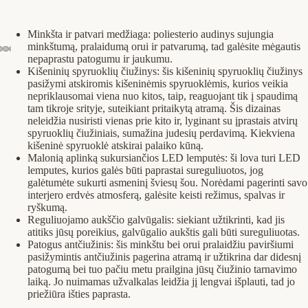
Minkšta ir patvari medžiaga: poliesterio audinys sujungia
minkštumą, pralaidumą orui ir patvarumą, tad galėsite mėgautis
nepaprastu patogumu ir jaukumu.
Kišeninių spyruoklių čiužinys: šis kišeninių spyruoklių čiužinys
pasižymi atskiromis kišeninėmis spyruoklėmis, kurios veikia
nepriklausomai viena nuo kitos, taip, reaguojant tik į spaudimą
tam tikroje srityje, suteikiant pritaikytą atramą. Šis dizainas
neleidžia nusiristi vienas prie kito ir, lyginant su įprastais atvirų
spyruoklių čiužiniais, sumažina judesių perdavimą. Kiekviena
kišeninė spyruoklė atskirai palaiko kūną.
Malonią aplinką sukursiančios LED lemputės: ši lova turi LED
lemputes, kurios galės būti paprastai sureguliuotos, jog
galėtumėte sukurti asmeninį šviesų šou. Norėdami pagerinti savo
interjero erdvės atmosferą, galėsite keisti režimus, spalvas ir
ryškumą.
Reguliuojamo aukščio galvūgalis: siekiant užtikrinti, kad jis
atitiks jūsų poreikius, galvūgalio aukštis gali būti sureguliuotas.
Patogus antčiužinis: šis minkštu bei orui pralaidžiu paviršiumi
pasižymintis antčiužinis pagerina atramą ir užtikrina dar didesnį
patogumą bei tuo pačiu metu prailgina jūsų čiužinio tarnavimo
laiką. Jo nuimamas užvalkalas leidžia jį lengvai išplauti, tad jo
priežiūra išties paprasta.