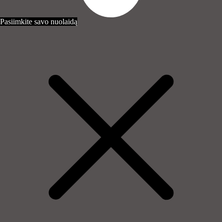
Pasiimkite savo nuolaidą