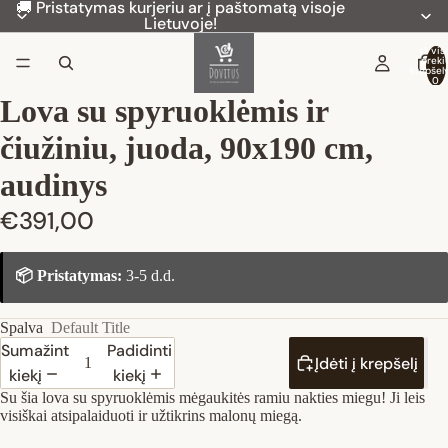
🚚 Pristatymas kurjeriu ar į paštomatą visoje
Lietuvoje!
Iš vis
preki
krepšely
0
Lova su spyruoklėmis ir
čiužiniu, juoda, 90x190 cm,
audinys
€391,00
📦 Pristatymas:
3-5 d.d.
Spalva
Default Title
Sumažinti
Padidinti
Įdėti į krepšelį
kiekį
kiekį
Su šia lova su spyruoklėmis mėgaukitės ramiu nakties miegu! Ji leis
visiškai atsipalaiduoti ir užtikrins malonų miegą.