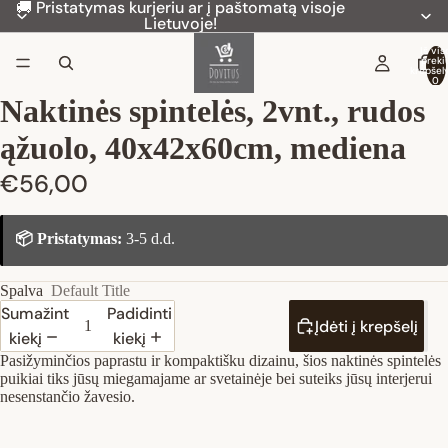
🚚 Pristatymas kurjeriu ar į paštomatą visoje
Lietuvoje!
Iš vis
preki
krepšely
0
Naktinės spintelės, 2vnt., rudos
ąžuolo, 40x42x60cm, mediena
€56,00
📦 Pristatymas:
3-5 d.d.
Spalva
Default Title
Sumažinti
Padidinti
Įdėti į krepšelį
kiekį
kiekį
Pasižyminčios paprastu ir kompaktišku dizainu, šios naktinės spintelės
puikiai tiks jūsų miegamajame ar svetainėje bei suteiks jūsų interjerui
nesenstančio žavesio.