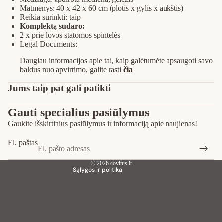
Matmenys: 40 x 42 x 60 cm (plotis x gylis x aukštis)
Reikia surinkti: taip
Komplektą sudaro:
2 x prie lovos statomos spintelės
Legal Documents:
Daugiau informacijos apie tai, kaip galėtumėte apsaugoti savo
baldus nuo apvirtimo, galite rasti
čia
Privatumo strategija
Jums taip pat gali patikti
Pinigų grąžinimo politika
Gauti specialius pasiūlymus
Paslaugų teikimo sąlygos
Gaukite išskirtinius pasiūlymus ir informaciją apie naujienas!
Siuntimo politika
Kontaktinė informacija
El. paštas
Teisinis pranešimas
© 2026
dovitus.lt
Sąlygos ir politika