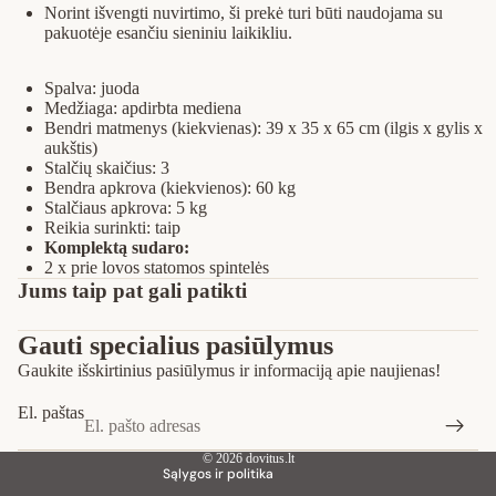
Norint išvengti nuvirtimo, ši prekė turi būti naudojama su
pakuotėje esančiu sieniniu laikikliu.
Spalva: juoda
Medžiaga: apdirbta mediena
Bendri matmenys (kiekvienas): 39 x 35 x 65 cm (ilgis x gylis x
aukštis)
Stalčių skaičius: 3
Bendra apkrova (kiekvienos): 60 kg
Stalčiaus apkrova: 5 kg
Reikia surinkti: taip
Komplektą sudaro:
2 x prie lovos statomos spintelės
Privatumo strategija
Jums taip pat gali patikti
Pinigų grąžinimo politika
Gauti specialius pasiūlymus
Paslaugų teikimo sąlygos
Gaukite išskirtinius pasiūlymus ir informaciją apie naujienas!
Siuntimo politika
Kontaktinė informacija
El. paštas
Teisinis pranešimas
© 2026
dovitus.lt
Sąlygos ir politika