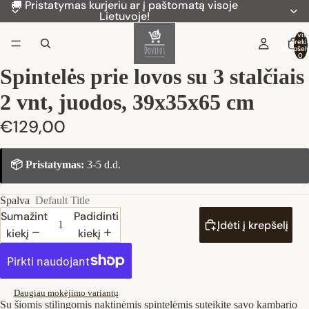
🚚 Pristatymas kurjeriu ar į paštomatą visoje
Lietuvoje!
Iš vis
preki
krepšely
0
Spintelės prie lovos su 3 stalčiais
2 vnt, juodos, 39x35x65 cm
€129,00
📦 Pristatymas:
3-5 d.d.
Spalva
Default Title
Sumažinti
Padidinti
Įdėti į krepšelį
kiekį
kiekį
Daugiau mokėjimo variantų
Su šiomis stilingomis naktinėmis spintelėmis suteikite savo kambario