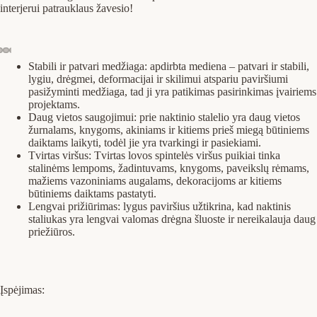
interjerui patrauklaus žavesio!
Stabili ir patvari medžiaga: apdirbta mediena – patvari ir stabili,
lygiu, drėgmei, deformacijai ir skilimui atspariu paviršiumi
pasižyminti medžiaga, tad ji yra patikimas pasirinkimas įvairiems
projektams.
Daug vietos saugojimui: prie naktinio stalelio yra daug vietos
žurnalams, knygoms, akiniams ir kitiems prieš miegą būtiniems
daiktams laikyti, todėl jie yra tvarkingi ir pasiekiami.
Tvirtas viršus: Tvirtas lovos spintelės viršus puikiai tinka
stalinėms lempoms, žadintuvams, knygoms, paveikslų rėmams,
mažiems vazoniniams augalams, dekoracijoms ar kitiems
būtiniems daiktams pastatyti.
Lengvai prižiūrimas: lygus paviršius užtikrina, kad naktinis
staliukas yra lengvai valomas drėgna šluoste ir nereikalauja daug
priežiūros.
Įspėjimas: